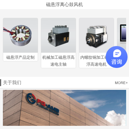
磁悬浮离心鼓风机
磁悬浮产品定制
机械加工磁悬浮高
内螺纹铜加工磁悬
工
速电主轴
浮高速电机
关于我们